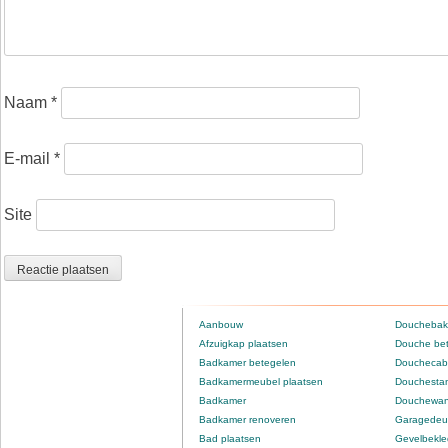
Naam
*
E-mail
*
Site
Aanbouw
Douchebak
Afzuigkap plaatsen
Douche be
Badkamer betegelen
Douchecabi
Badkamermeubel plaatsen
Douchestan
Badkamer
Douchewan
Badkamer renoveren
Garagedeur
Bad plaatsen
Gevelbekle