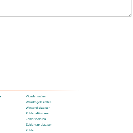
n
Vlonder maken
Wandtegels zetten
Wastafel plaatsen
Zolder aftimmeren
Zolder isoleren
Zoldertrap plaatsen
Zolder