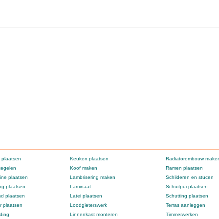
 plaatsen
Keuken plaatsen
Radiatorombouw make
tegelen
Koof maken
Ramen plaatsen
ne plaatsen
Lambrisering maken
Schilderen en stucen
g plaatsen
Laminaat
Schuifpui plaatsen
d plaatsen
Latei plaatsen
Schutting plaatsen
 plaatsen
Loodgieterswerk
Terras aanleggen
ding
Linnenkast monteren
Timmerwerken