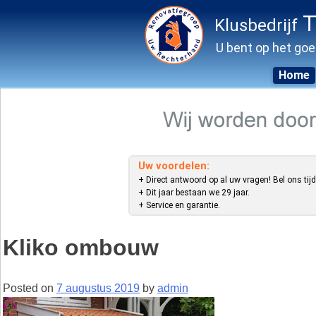
T
Klusbedrijf
U bent op het goe
Home
Skip
to
content
Uw voordelen:
+ Direct antwoord op al uw vragen! Bel ons tijd
+ Dit jaar bestaan we 29 jaar.
+ Service en garantie.
Kliko ombouw
Posted on
7 augustus 2019
by
admin