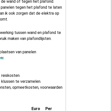
 de wand of tegen het plafond.
m panelen tegen het plafond te laten
an ik ook zorgen dat de elektra op
komt.
werking tussen wand en plafond te
bruik maken van plafondlijsten.
plaatsen van panelen
en:
f reiskosten.
 klussen te verzamelen.
iensten, opmeetkosten, voorwaarden
Euro
Per