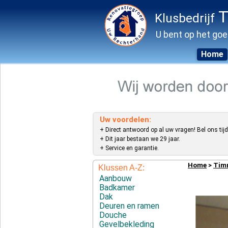
T
Klusbedrijf
U bent op het goe
Home
Skip
to
content
Uw voordelen:
+ Direct antwoord op al uw vragen! Bel ons tijd
+ Dit jaar bestaan we 29 jaar.
+ Service en garantie.
Home
>
Tim
Klussen A-Z:
Aanbouw
Badkamer
Dak
Deuren en ramen
Douche
Gevelbekleding