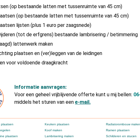
tsen (op bestaande latten met tussenruimte van 45 cm)
laatsen (op bestaande latten met tussenruimte van 45 cm)
laatsen lijsten (plus 1 euro per zaagsnede)
wijderen (tot de erfgrens) bestaande lambrisering / betimmering
rlaagd) lattenwerk maken
ichting plaatsen en (ver)leggen van de leidingen
gen voor voldoende draagkracht
Informatie aanvragen:
Voor een geheel vrijblijvende offerte kunt u mij bellen:
06
middels het sturen van een
e-mail.
 plaatsen
Keuken plaatsen
Radiatorombouw make
tegelen
Koof maken
Ramen plaatsen
ne plaatsen
Lambrisering maken
Schilderen en stucen