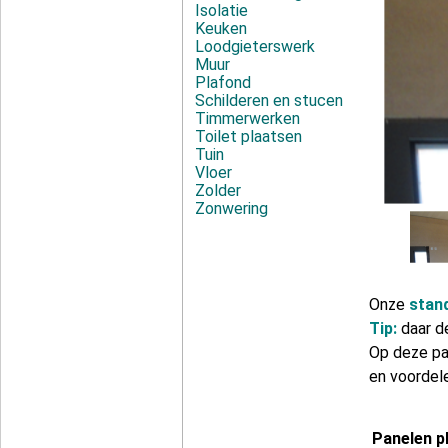
Isolatie
Keuken
Loodgieterswerk
Muur
Plafond
Schilderen en stucen
Timmerwerken
Toilet plaatsen
Tuin
Vloer
Zolder
Zonwering
Onze
stan
Tip:
daar d
Op deze pa
en voordel
Panelen p