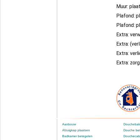
Muur: plaa
Plafond: p
Plafond: p
Extra: ver
Extra: (ve
Extra: verl
Extra: zor
Aanbouw
Douchebak
Afzuigkap plaatsen
Douche be
Badkamer betegelen
Douchecabi