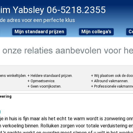
im Yabsley 06-5218.2355
de adres voor een perfecte klus
Mijn standaard prijzen
Mijn collega’s
C
ens winkeltijden.
+ Heldere standaard prijzen.
+ Wij plaatsen ook de doo
+ Opmeetservice.
+ Allround vakmannen.
+ Geen voorrijkosten.
+ Professionele vakmannen
wering
g
e in huis is fijn maar als het echt te warm wordt is zonwering o
verkoeling binnen. Rolluiken zorgen voor totale verduistering en 
ld 's nachts werkt en overdag moet slapen of u wilt in het week