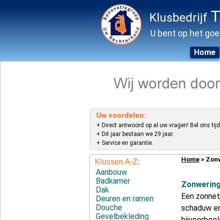
T
Klusbedrijf
U bent op het goe
Home
Skip
to
content
Uw voordelen:
+ Direct antwoord op al uw vragen! Bel ons tijd
+ Dit jaar bestaan we 29 jaar.
+ Service en garantie.
Home
> Zon
Klussen A-Z:
Aanbouw
Badkamer
Zonwerin
Dak
Een zonnetj
Deuren en ramen
Douche
schaduw en 
Gevelbekleding
bijvoorbee