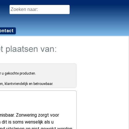
Zoeken
naar:
ontact
r u gekochte producten.
, klantvriendelijk en betrouwbaar.
nmisbaar. Zonwering zorgt voor
dit is soms wenselijk als u
end uitslapen en niet gewekt worden