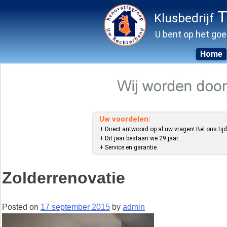
T
Klusbedrijf
U bent op het goe
Home
Skip
to
content
Uw voordelen:
+ Direct antwoord op al uw vragen! Bel ons tijd
+ Dit jaar bestaan we 29 jaar.
+ Service en garantie.
Zolderrenovatie
Posted on
17 september 2015
by
admin