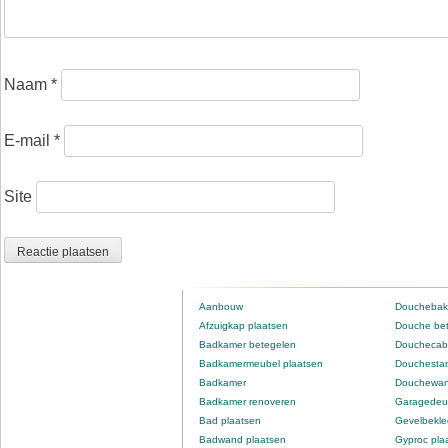
Naam
*
E-mail
*
Site
Aanbouw
Douchebak
Afzuigkap plaatsen
Douche be
Badkamer betegelen
Douchecabi
Badkamermeubel plaatsen
Douchestan
Badkamer
Douchewan
Badkamer renoveren
Garagedeur
Bad plaatsen
Gevelbekle
Badwand plaatsen
Gyproc pla