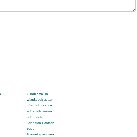
n
Vlonder maken
Wandtegels zetten
Wastafel plaatsen
Zolder aftimmeren
Zolder isoleren
Zoldertrap plaatsen
Zolder
Zonwering monteren