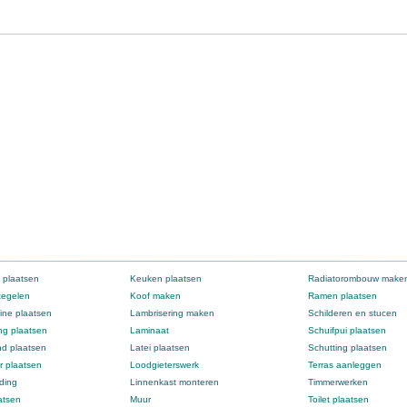
 plaatsen
Keuken plaatsen
Radiatorombouw make
tegelen
Koof maken
Ramen plaatsen
ne plaatsen
Lambrisering maken
Schilderen en stucen
g plaatsen
Laminaat
Schuifpui plaatsen
d plaatsen
Latei plaatsen
Schutting plaatsen
 plaatsen
Loodgieterswerk
Terras aanleggen
ding
Linnenkast monteren
Timmerwerken
atsen
Muur
Toilet plaatsen