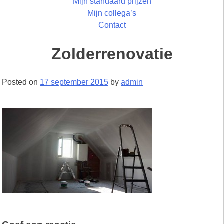
Mijn standaard prijzen
Mijn collega’s
Contact
Zolderrenovatie
Posted on
17 september 2015
by
admin