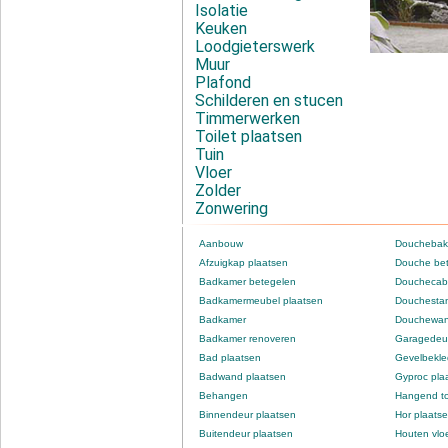
Isolatie
Keuken
Loodgieterswerk
Muur
Plafond
Schilderen en stucen
Timmerwerken
Toilet plaatsen
Tuin
Vloer
Zolder
Zonwering
Aanbouw
Douchebak
Afzuigkap plaatsen
Douche be
Badkamer betegelen
Douchecabi
Badkamermeubel plaatsen
Douchestan
Badkamer
Douchewan
Badkamer renoveren
Garagedeur
Bad plaatsen
Gevelbekle
Badwand plaatsen
Gyproc pla
Behangen
Hangend to
Binnendeur plaatsen
Hor plaats
Buitendeur plaatsen
Houten vlo