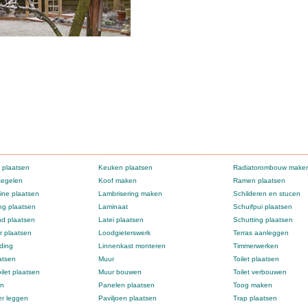
 plaatsen
Keuken plaatsen
Radiatorombouw make
tegelen
Koof maken
Ramen plaatsen
ne plaatsen
Lambrisering maken
Schilderen en stucen
g plaatsen
Laminaat
Schuifpui plaatsen
d plaatsen
Latei plaatsen
Schutting plaatsen
 plaatsen
Loodgieterswerk
Terras aanleggen
ding
Linnenkast monteren
Timmerwerken
atsen
Muur
Toilet plaatsen
ilet plaatsen
Muur bouwen
Toilet verbouwen
en
Panelen plaatsen
Toog maken
er leggen
Paviljoen plaatsen
Trap plaatsen