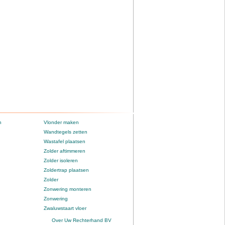
n
Vlonder maken
Wandtegels zetten
Wastafel plaatsen
Zolder aftimmeren
Zolder isoleren
Zoldertrap plaatsen
Zolder
Zonwering monteren
Zonwering
Zwaluwstaart vloer
Over Uw Rechterhand BV