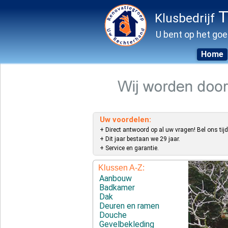
T
Klusbedrijf
U bent op het goe
Home
Skip
to
content
Uw voordelen:
+ Direct antwoord op al uw vragen! Bel ons tijd
+ Dit jaar bestaan we 29 jaar.
+ Service en garantie.
Klussen A-Z:
Aanbouw
Badkamer
Dak
Deuren en ramen
Douche
Gevelbekleding