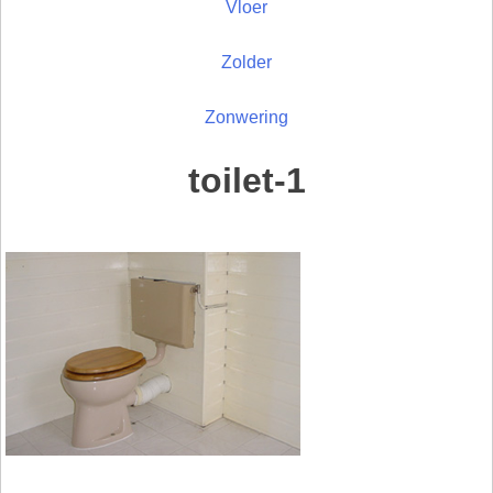
Vloer
Zolder
Zonwering
toilet-1