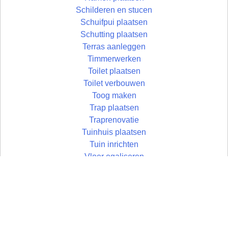
Schilderen en stucen
Schuifpui plaatsen
Schutting plaatsen
Terras aanleggen
Timmerwerken
Toilet plaatsen
Toilet verbouwen
Toog maken
Trap plaatsen
Traprenovatie
Tuinhuis plaatsen
Tuin inrichten
Vloer egaliseren
Vloer leggen
Vloertegels leggen
Vlonder maken
Wandtegels zetten