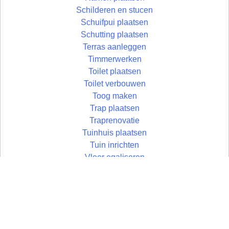
Schilderen en stucen
Schuifpui plaatsen
Schutting plaatsen
Terras aanleggen
Timmerwerken
Toilet plaatsen
Toilet verbouwen
Toog maken
Trap plaatsen
Traprenovatie
Tuinhuis plaatsen
Tuin inrichten
Vloer egaliseren
Vloer leggen
Vloertegels leggen
Vlonder maken
Wandtegels zetten