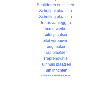
Schilderen en stucen
Schuifpui plaatsen
Schutting plaatsen
Terras aanleggen
Timmerwerken
Toilet plaatsen
Toilet verbouwen
Toog maken
Trap plaatsen
Traprenovatie
Tuinhuis plaatsen
Tuin inrichten
Vloer egaliseren
Vloer leggen
Vloertegels leggen
Vlonder maken
Wandtegels zetten