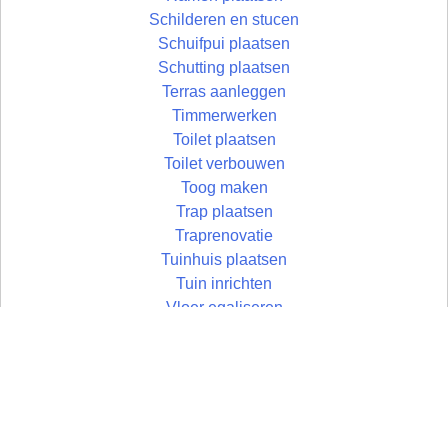
Schilderen en stucen
Schuifpui plaatsen
Schutting plaatsen
Terras aanleggen
Timmerwerken
Toilet plaatsen
Toilet verbouwen
Toog maken
Trap plaatsen
Traprenovatie
Tuinhuis plaatsen
Tuin inrichten
Vloer egaliseren
Vloer leggen
Vloertegels leggen
Vlonder maken
Wandtegels zetten