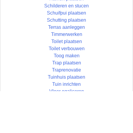
Schilderen en stucen
Schuifpui plaatsen
Schutting plaatsen
Terras aanleggen
Timmerwerken
Toilet plaatsen
Toilet verbouwen
Toog maken
Trap plaatsen
Traprenovatie
Tuinhuis plaatsen
Tuin inrichten
Vloer egaliseren
Vloer leggen
Vloertegels leggen
Vlonder maken
Wandtegels zetten