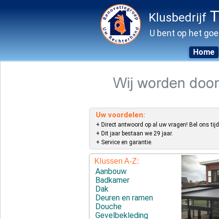
T
Klusbedrijf
U bent op het goe
Home
Skip
to
content
Uw voordelen:
+ Direct antwoord op al uw vragen! Bel ons tijd
+ Dit jaar bestaan we 29 jaar.
+ Service en garantie.
Klussen A-Z:
Aanbouw
Badkamer
Dak
Deuren en ramen
Douche
Gevelbekleding