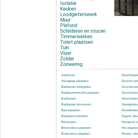
Isolatie
Keuken
Loodgieterswerk
Muur
Plafond
Schilderen en stucen
Timmerwerken
Toilet plaatsen
Tuin
Vloer
Zolder
Zonwering
Aanbouw
Douchebak
Afzuigkap plaatsen
Douche be
Badkamer betegelen
Douchecabi
Badkamermeubel plaatsen
Douchestan
Badkamer
Douchewan
Badkamer renoveren
Garagedeur
Bad plaatsen
Gevelbekle
Badwand plaatsen
Gyproc pla
Behangen
Hangend to
Binnendeur plaatsen
Hor plaats
Buitendeur plaatsen
Houten vlo