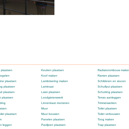
 plaatsen
Keuken plaatsen
Radiatorombouw make
tegelen
Koof maken
Ramen plaatsen
ne plaatsen
Lambrisering maken
Schilderen en stucen
g plaatsen
Laminaat
Schuifpui plaatsen
d plaatsen
Latei plaatsen
Schutting plaatsen
 plaatsen
Loodgieterswerk
Terras aanleggen
ding
Linnenkast monteren
Timmerwerken
atsen
Muur
Toilet plaatsen
ilet plaatsen
Muur bouwen
Toilet verbouwen
en
Panelen plaatsen
Toog maken
er leggen
Paviljoen plaatsen
Trap plaatsen