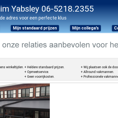
im Yabsley 06-5218.2355
de adres voor een perfecte klus
Mijn standaard prijzen
Mijn collega’s
C
ens winkeltijden.
+ Heldere standaard prijzen.
+ Wij plaatsen ook de doo
+ Opmeetservice.
+ Allround vakmannen.
+ Geen voorrijkosten.
+ Professionele vakmannen