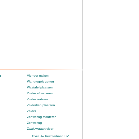
n
Vlonder maken
Wandtegels zetten
Wastafel plaatsen
Zolder aftimmeren
Zolder isoleren
Zoldertrap plaatsen
Zolder
Zonwering monteren
Zonwering
Zwaluwstaart vloer
Over Uw Rechterhand BV