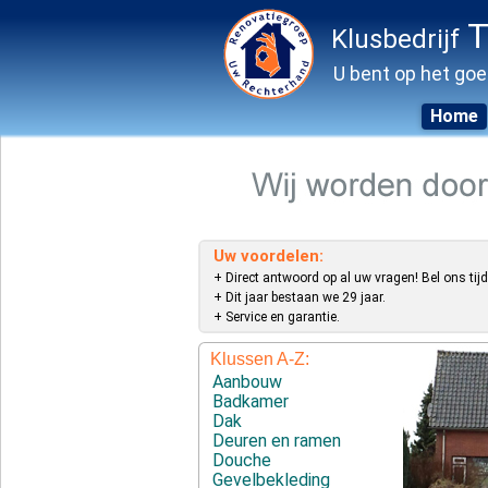
T
Klusbedrijf
U bent op het goe
Home
Skip
to
content
Uw voordelen:
+ Direct antwoord op al uw vragen! Bel ons tijd
+ Dit jaar bestaan we 29 jaar.
+ Service en garantie.
Klussen A-Z:
Aanbouw
Badkamer
Dak
Deuren en ramen
Douche
Gevelbekleding