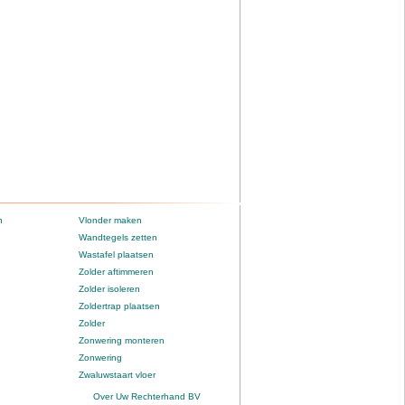
n
Vlonder maken
Wandtegels zetten
Wastafel plaatsen
Zolder aftimmeren
Zolder isoleren
Zoldertrap plaatsen
Zolder
Zonwering monteren
Zonwering
Zwaluwstaart vloer
Over Uw Rechterhand BV