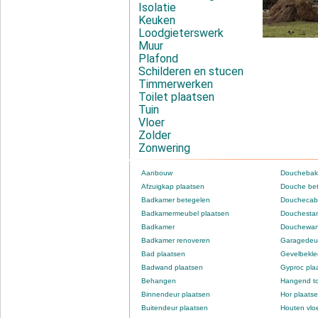
Isolatie
Keuken
Loodgieterswerk
Muur
Plafond
Schilderen en stucen
Timmerwerken
Toilet plaatsen
Tuin
Vloer
Zolder
Zonwering
Aanbouw
Douchebak
Afzuigkap plaatsen
Douche be
Badkamer betegelen
Douchecabi
Badkamermeubel plaatsen
Douchestan
Badkamer
Douchewan
Badkamer renoveren
Garagedeur
Bad plaatsen
Gevelbekle
Badwand plaatsen
Gyproc pla
Behangen
Hangend to
Binnendeur plaatsen
Hor plaats
Buitendeur plaatsen
Houten vlo