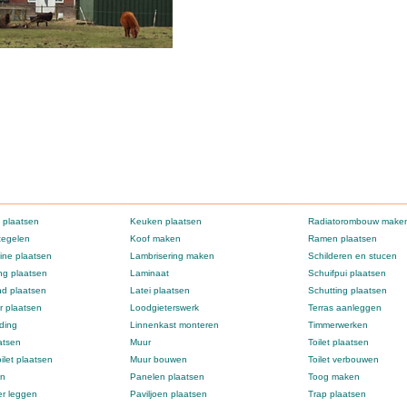
 plaatsen
Keuken plaatsen
Radiatorombouw make
tegelen
Koof maken
Ramen plaatsen
ne plaatsen
Lambrisering maken
Schilderen en stucen
g plaatsen
Laminaat
Schuifpui plaatsen
d plaatsen
Latei plaatsen
Schutting plaatsen
 plaatsen
Loodgieterswerk
Terras aanleggen
ding
Linnenkast monteren
Timmerwerken
atsen
Muur
Toilet plaatsen
ilet plaatsen
Muur bouwen
Toilet verbouwen
en
Panelen plaatsen
Toog maken
er leggen
Paviljoen plaatsen
Trap plaatsen