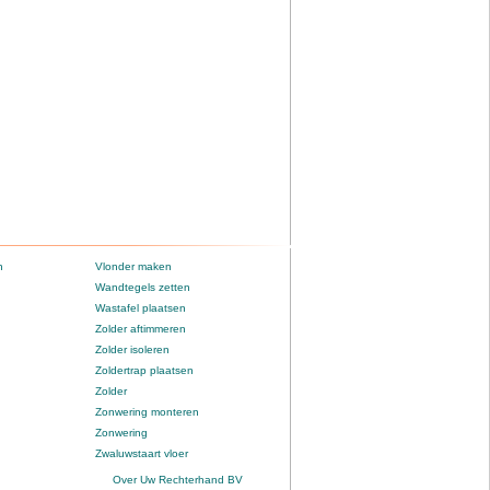
n
Vlonder maken
Wandtegels zetten
Wastafel plaatsen
Zolder aftimmeren
Zolder isoleren
Zoldertrap plaatsen
Zolder
Zonwering monteren
Zonwering
Zwaluwstaart vloer
Over Uw Rechterhand BV