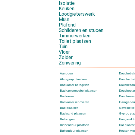
Isolatie
Keuken
Loodgieterswerk
Muur
Plafond
Schilderen en stucen
Timmerwerken
Toilet plaatsen
Tuin
Vloer
Zolder
Zonwering
Aanbouw
Douchebak
Afzuigkap plaatsen
Douche be
Badkamer betegelen
Douchecabi
Badkamermeubel plaatsen
Douchestan
Badkamer
Douchewan
Badkamer renoveren
Garagedeur
Bad plaatsen
Gevelbekle
Badwand plaatsen
Gyproc pla
Behangen
Hangend to
Binnendeur plaatsen
Hor plaats
Buitendeur plaatsen
Houten vlo