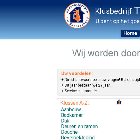
T
Klusbedrijf
U bent op het goe
Home
Skip
to
content
Uw voordelen:
+ Direct antwoord op al uw vragen! Bel ons tijd
+ Dit jaar bestaan we 29 jaar.
+ Service en garantie.
Klussen A-Z:
Aanbouw
Badkamer
Dak
Deuren en ramen
Douche
Gevelbekleding