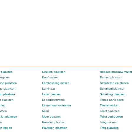
 plaatsen
Keuken plaatsen
Radiatorombouw make
tegelen
Koof maken
Ramen plaatsen
ne plaatsen
Lambrisering maken
Schilderen en stucen
g plaatsen
Laminaat
Schuifpui plaatsen
d plaatsen
Latei plaatsen
Schutting plaatsen
 plaatsen
Loodgieterswerk
Terras aanleggen
ding
Linnenkast monteren
Timmerwerken
atsen
Muur
Toilet plaatsen
ilet plaatsen
Muur bouwen
Toilet verbouwen
en
Panelen plaatsen
Toog maken
er leggen
Paviljoen plaatsen
Trap plaatsen